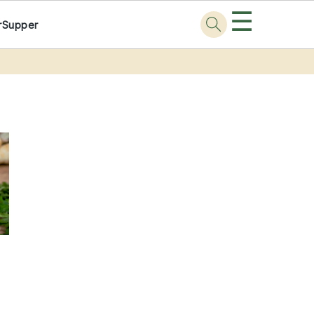
☰
r
Supper