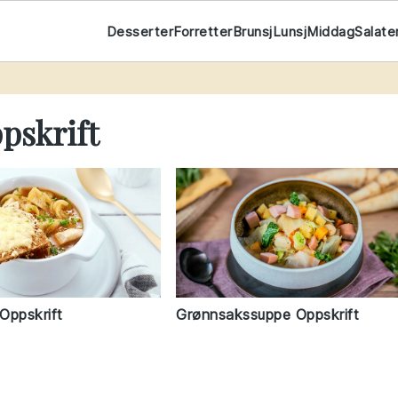
Desserter
Forretter
Brunsj
Lunsj
Middag
Salate
pskrift
Oppskrift
Grønnsakssuppe Oppskrift