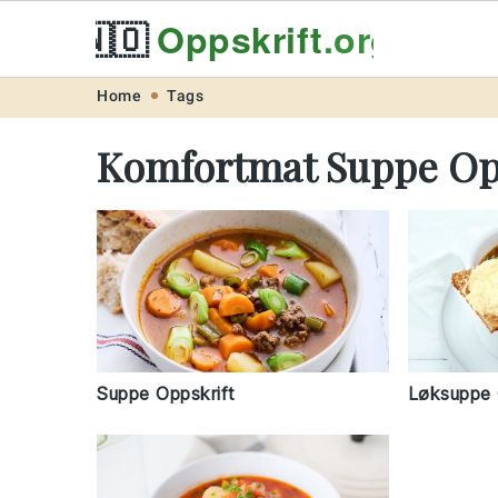
🇳🇴
Oppskrift
.org
Skip
Skip
Skip
Skip
Home
Tags
to
to
to
to
Komfortmat Suppe Op
primary
main
primary
footer
navigation
content
sidebar
Suppe Oppskrift
Løksuppe 