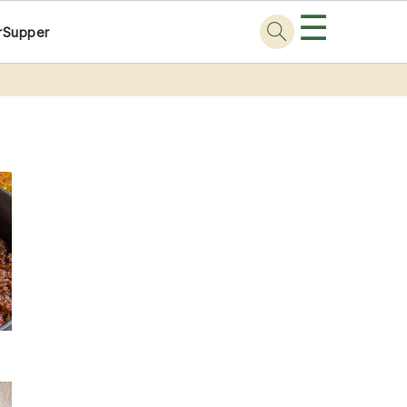
☰
r
Supper