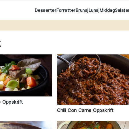
Desserter
Forretter
Brunsj
Lunsj
Middag
Salate
t
 Oppskrift
Chili Con Carne Oppskrift