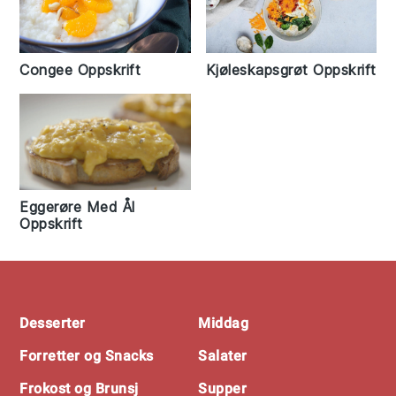
Congee Oppskrift
Kjøleskapsgrøt Oppskrift
Eggerøre Med Ål
Oppskrift
Footer
Desserter
Middag
Forretter og Snacks
Salater
Frokost og Brunsj
Supper