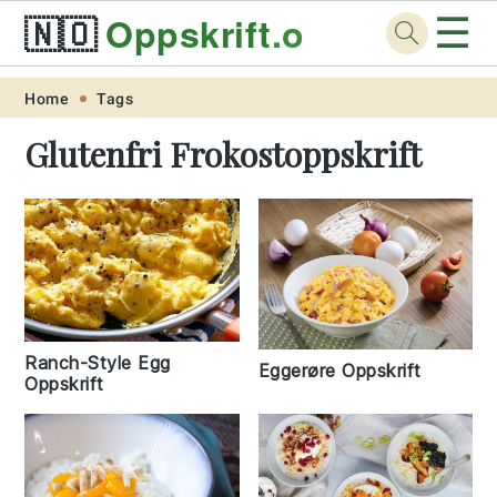
☰
🇳🇴
Oppskrift
.org
Skip
Skip
Skip
Skip
Home
Tags
to
to
to
to
Glutenfri Frokostoppskrift
primary
main
primary
footer
navigation
content
sidebar
Ranch-Style Egg
Eggerøre Oppskrift
Oppskrift