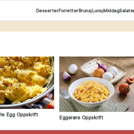
Desserter
Forretter
Brunsj
Lunsj
Middag
Salate
le Egg Oppskrift
Eggerøre Oppskrift