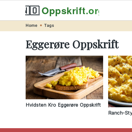
🇳🇴
Oppskrift
.org
Skip
Skip
Skip
Skip
Home
Tags
to
to
to
to
Eggerøre Oppskrift
primary
main
primary
footer
navigation
content
sidebar
Hvidsten Kro Eggerøre Oppskrift
Ranch-Sty