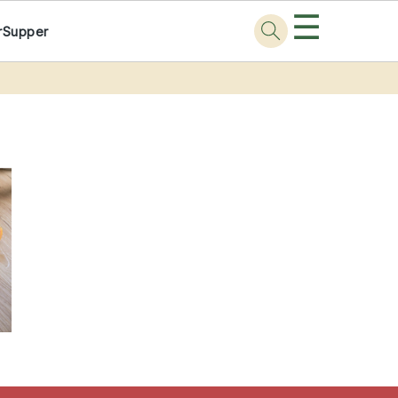
☰
r
Supper