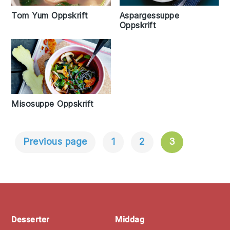
Tom Yum Oppskrift
Aspargessuppe
Oppskrift
Misosuppe Oppskrift
Previous page
1
2
3
Innleggnavigasjon
Footer
Desserter
Middag