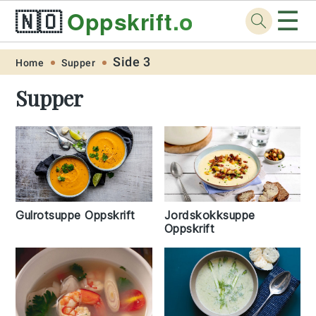
☰
🇳🇴
Oppskrift
.org
Skip
Skip
Skip
Skip
Side 3
Home
Supper
to
to
to
to
Supper
primary
main
primary
footer
navigation
content
sidebar
Gulrotsuppe Oppskrift
Jordskokksuppe
Oppskrift